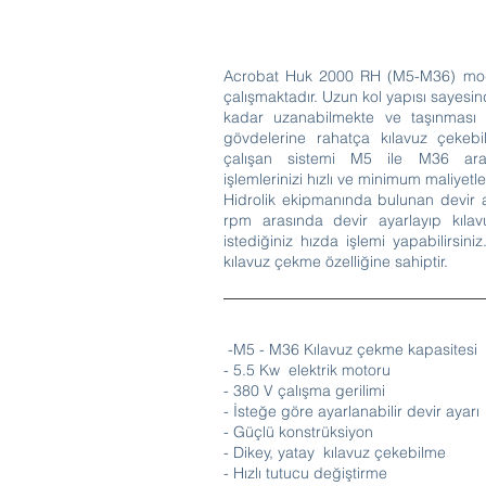
Acrobat Huk 2000 RH (M5-M36) model
çalışmaktadır. Uzun kol yapısı sayes
kadar uzanabilmekte ve taşınması
gövdelerine rahatça kılavuz çekebil
çalışan sistemi M5 ile M36 ara
işlemlerinizi hızlı ve minimum maliyetle
Hidrolik ekipmanında bulunan devir a
rpm arasında devir ayarlayıp kıla
istediğiniz hızda işlemi yapabilirsin
kılavuz çekme özelliğine sahiptir.
-M5 - M36 Kılavuz çekme kapasitesi
- 5.5 Kw elektrik motoru
- 380 V çalışma gerilimi
- İsteğe göre ayarlanabilir devir ayarı
- Güçlü konstrüksiyon
- Dikey, yatay kılavuz çekebilme
- Hızlı tutucu değiştirme