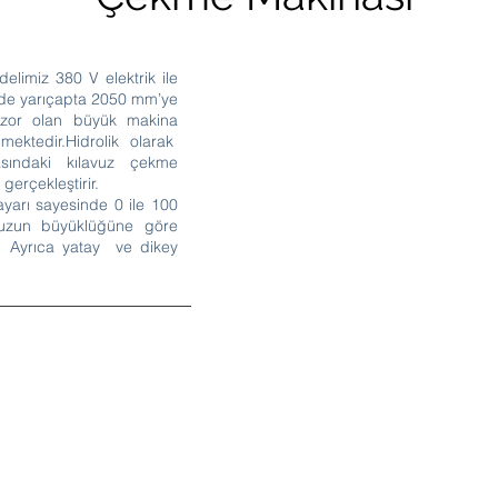
imiz 380 V elektrik ile
inde yarıçapta 2050 mm’ye
 zor olan büyük makina
mektedir.Hidrolik olarak
sındaki kılavuz çekme
 gerçekleştirir.
yarı sayesinde 0 ile 100
vuzun büyüklüğüne göre
iz. Ayrıca yatay ve dikey