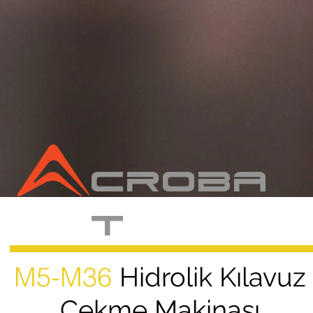
CROBA
T
M5-M36
Hidrolik Kılavuz
Çekme Makinası